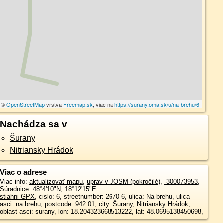
a ©
OpenStreetMap
vrstva
Freemap.sk
, viac na
https://surany.oma.sk/u/na-brehu/6
Nachádza sa v
Šurany
Nitriansky Hrádok
Viac o adrese
Viac info:
aktualizovať mapu
,
uprav v JOSM (pokročilé)
,
-300073953
,
Súradnice:
48°4'10"N
,
18°12'15"E
stiahni GPX
, cislo: 6, streetnumber: 2670 6, ulica: Na brehu, ulica
asci: na brehu, postcode: 942 01, city: Šurany, Nitriansky Hrádok,
oblast asci: surany, lon: 18.204323668513222, lat: 48.0695138450698,