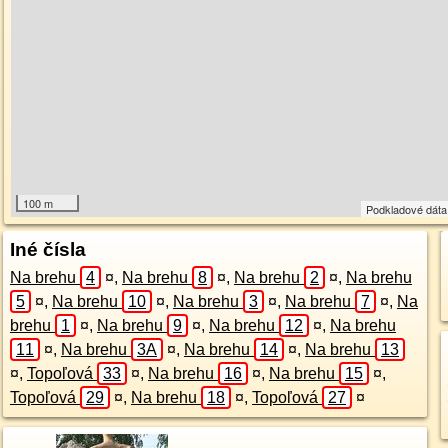
100 m
Podkladové dát
Iné čísla
Na brehu
4
¤
,
Na brehu
8
¤
,
Na brehu
2
¤
,
Na brehu
5
¤
,
Na brehu
10
¤
,
Na brehu
3
¤
,
Na brehu
7
¤
,
Na
brehu
1
¤
,
Na brehu
9
¤
,
Na brehu
12
¤
,
Na brehu
11
¤
,
Na brehu
3A
¤
,
Na brehu
14
¤
,
Na brehu
13
¤
,
Topoľová
33
¤
,
Na brehu
16
¤
,
Na brehu
15
¤
,
Topoľová
29
¤
,
Na brehu
18
¤
,
Topoľová
27
¤