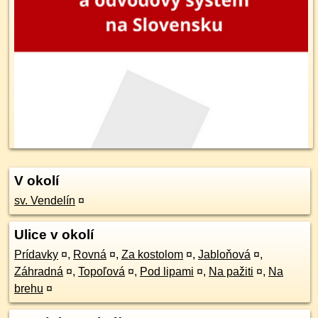
V okolí
sv. Vendelín
¤
Ulice v okolí
Prídavky
¤
,
Rovná
¤
,
Za kostolom
¤
,
Jabloňová
¤
,
Záhradná
¤
,
Topoľová
¤
,
Pod lipami
¤
,
Na pažiti
¤
,
Na
brehu
¤