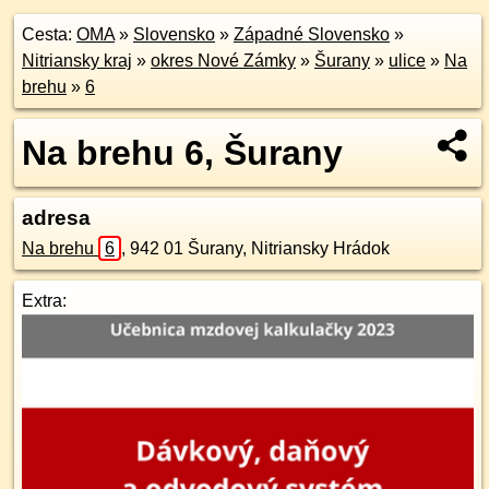
Cesta:
OMA
»
Slovensko
»
Západné Slovensko
»
Nitriansky kraj
»
okres Nové Zámky
»
Šurany
»
ulice
»
Na
brehu
»
6
Na brehu 6, Šurany
adresa
Na brehu
6
,
942 01
Šurany, Nitriansky Hrádok
Extra: